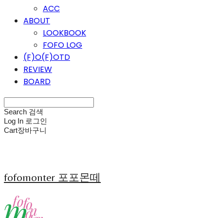
ACC
ABOUT
LOOKBOOK
FOFO LOG
(F)O(F)OTD
REVIEW
BOARD
Search
검색
Log In
로그인
Cart
장바구니
fofomonter 포포몬떼