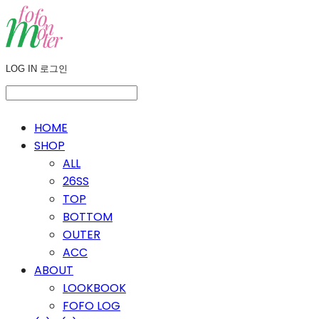
LOG IN
로그인
HOME
SHOP
ALL
26SS
TOP
BOTTOM
OUTER
ACC
ABOUT
LOOKBOOK
FOFO LOG