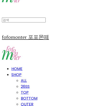
fofomonter 포포몬떼
HOME
SHOP
ALL
26SS
TOP
BOTTOM
OUTER