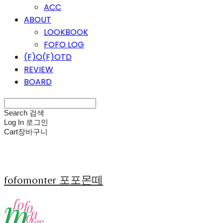
ACC
ABOUT
LOOKBOOK
FOFO LOG
(F)O(F)OTD
REVIEW
BOARD
Search
검색
Log In
로그인
Cart
장바구니
fofomonter 포포몬떼