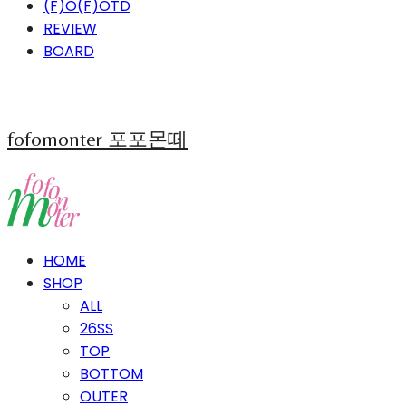
(F)O(F)OTD
REVIEW
BOARD
fofomonter 포포몬떼
HOME
SHOP
ALL
26SS
TOP
BOTTOM
OUTER