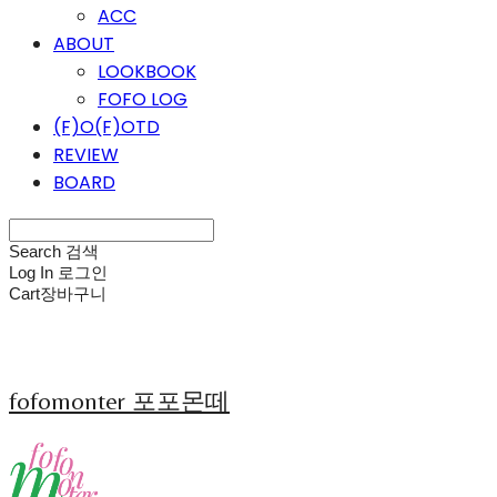
ACC
ABOUT
LOOKBOOK
FOFO LOG
(F)O(F)OTD
REVIEW
BOARD
Search
검색
Log In
로그인
Cart
장바구니
fofomonter 포포몬떼