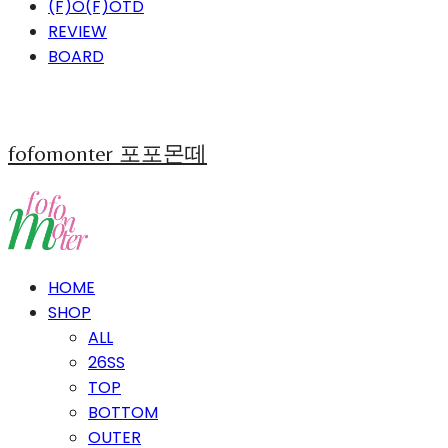
(F)O(F)OTD
REVIEW
BOARD
fofomonter 포포몬떼
HOME
SHOP
ALL
26SS
TOP
BOTTOM
OUTER