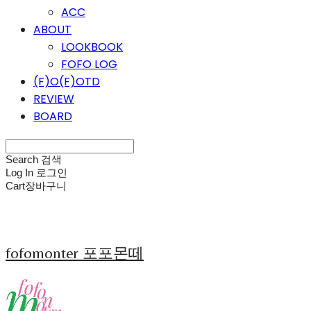
ACC
ABOUT
LOOKBOOK
FOFO LOG
(F)O(F)OTD
REVIEW
BOARD
Search
검색
Log In
로그인
Cart
장바구니
fofomonter 포포몬떼