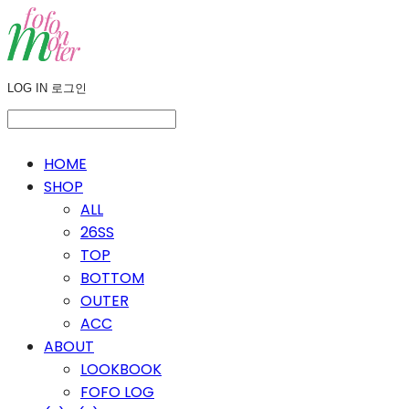
LOG IN
로그인
HOME
SHOP
ALL
26SS
TOP
BOTTOM
OUTER
ACC
ABOUT
LOOKBOOK
FOFO LOG