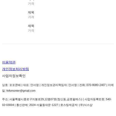
가격
제목
가격
제목
가격
이용약관
개인정보처리방침
사업자정보확인
상호: 포포몬떼 | 대표: 안서영 | 개인정보관리책임자: 안서영 | 전화: 070-8080-2407 | 이메
일: fofomonter@gmail.com
주소: 서울특별시종로구지봉로29,12층07호(창신동,금호팔레스) | 사업자등록번호:
540-
02-03004
| 통신판매:
2024-서울동대문-1227
| 호스팅제공자: (주)식스샵