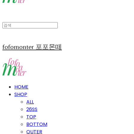
fofomonter 포포몬떼
HOME
SHOP
ALL
26SS
TOP
BOTTOM
OUTER