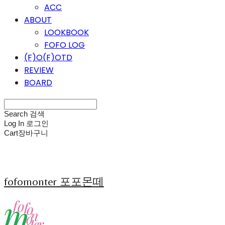
ACC
ABOUT
LOOKBOOK
FOFO LOG
(F)O(F)OTD
REVIEW
BOARD
Search
검색
Log In
로그인
Cart
장바구니
fofomonter 포포몬떼