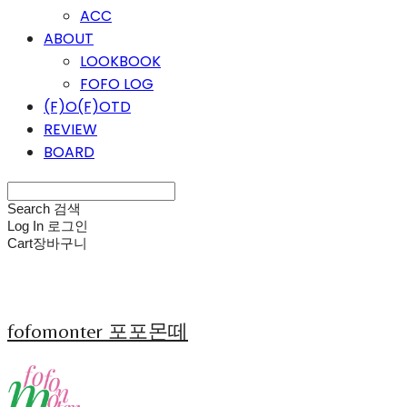
ACC
ABOUT
LOOKBOOK
FOFO LOG
(F)O(F)OTD
REVIEW
BOARD
Search
검색
Log In
로그인
Cart
장바구니
fofomonter 포포몬떼