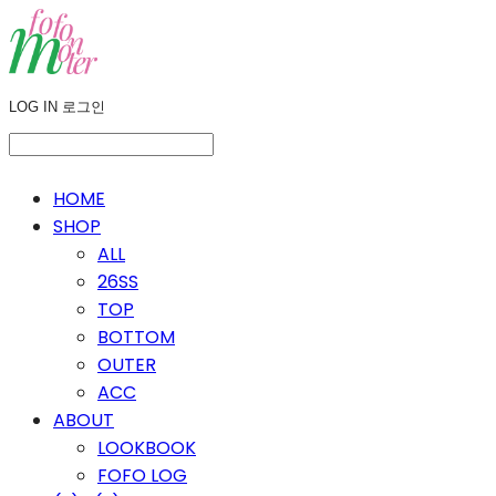
LOG IN
로그인
HOME
SHOP
ALL
26SS
TOP
BOTTOM
OUTER
ACC
ABOUT
LOOKBOOK
FOFO LOG