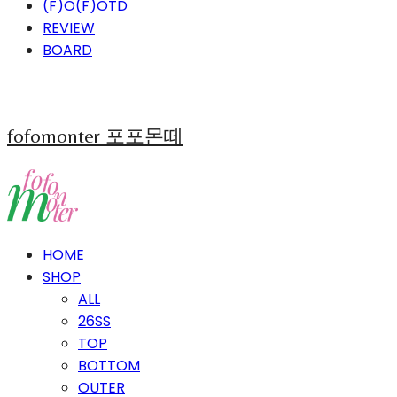
(F)O(F)OTD
REVIEW
BOARD
fofomonter 포포몬떼
HOME
SHOP
ALL
26SS
TOP
BOTTOM
OUTER