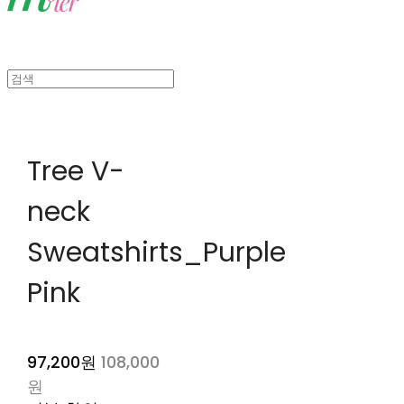
Tree V-
neck
Sweatshirts_Purple
Pink
97,200원
108,000
원