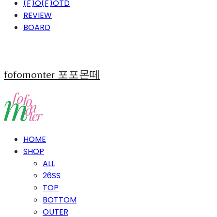
(F)O(F)OTD
REVIEW
BOARD
fofomonter 포포몬떼
HOME
SHOP
ALL
26SS
TOP
BOTTOM
OUTER