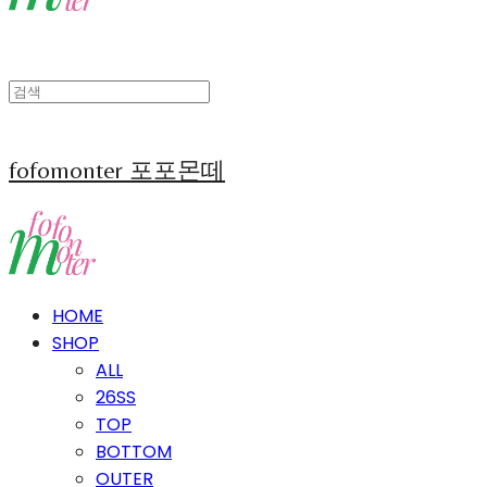
fofomonter 포포몬떼
HOME
SHOP
ALL
26SS
TOP
BOTTOM
OUTER