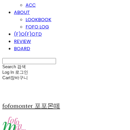
ACC
ABOUT
LOOKBOOK
FOFO LOG
(F)O(F)OTD
REVIEW
BOARD
Search
검색
Log In
로그인
Cart
장바구니
fofomonter 포포몬떼