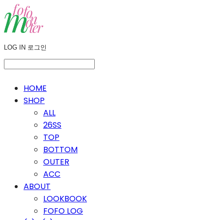
LOG IN
로그인
HOME
SHOP
ALL
26SS
TOP
BOTTOM
OUTER
ACC
ABOUT
LOOKBOOK
FOFO LOG