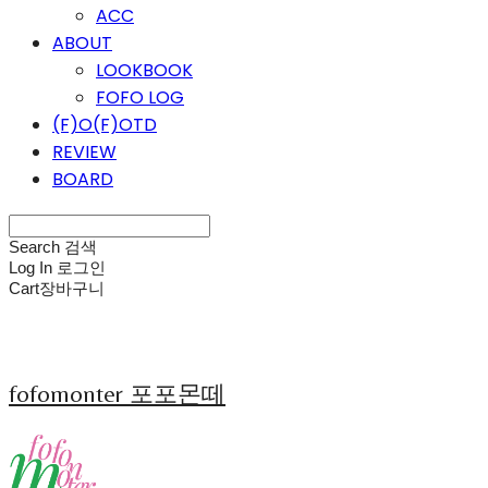
ACC
ABOUT
LOOKBOOK
FOFO LOG
(F)O(F)OTD
REVIEW
BOARD
Search
검색
Log In
로그인
Cart
장바구니
fofomonter 포포몬떼