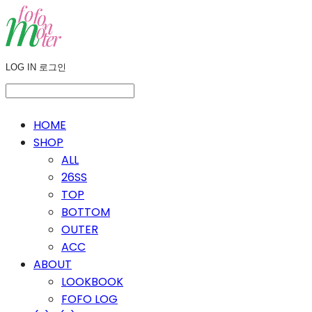
LOG IN
로그인
HOME
SHOP
ALL
26SS
TOP
BOTTOM
OUTER
ACC
ABOUT
LOOKBOOK
FOFO LOG