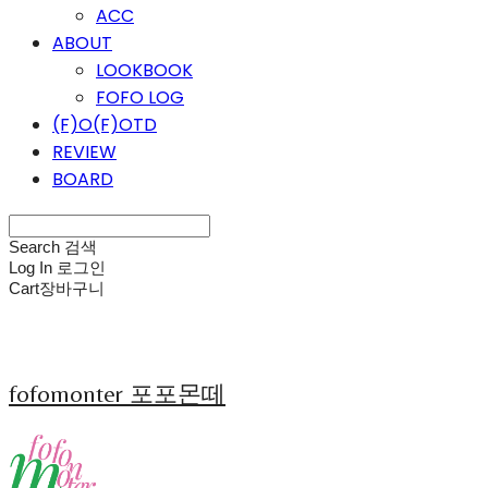
ACC
ABOUT
LOOKBOOK
FOFO LOG
(F)O(F)OTD
REVIEW
BOARD
Search
검색
Log In
로그인
Cart
장바구니
fofomonter 포포몬떼