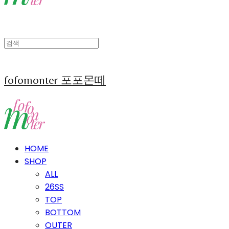
fofomonter 포포몬떼
HOME
SHOP
ALL
26SS
TOP
BOTTOM
OUTER