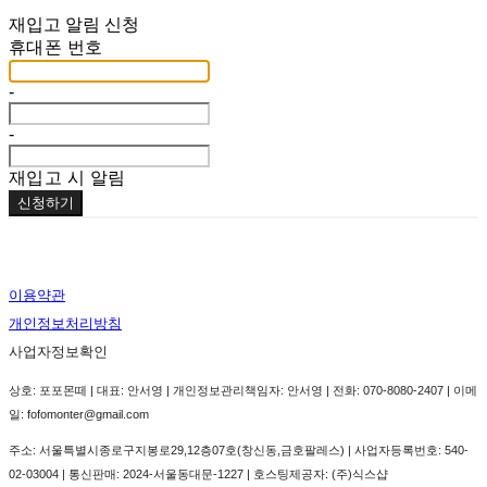
재입고 알림 신청
휴대폰 번호
-
-
재입고 시 알림
신청하기
이용약관
개인정보처리방침
사업자정보확인
상호: 포포몬떼 | 대표: 안서영 | 개인정보관리책임자: 안서영 | 전화: 070-8080-2407 | 이메
일: fofomonter@gmail.com
주소: 서울특별시종로구지봉로29,12층07호(창신동,금호팔레스) | 사업자등록번호:
540-
02-03004
| 통신판매:
2024-서울동대문-1227
| 호스팅제공자: (주)식스샵