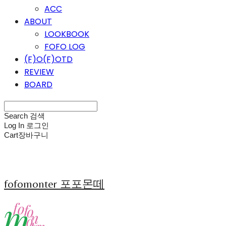
ACC
ABOUT
LOOKBOOK
FOFO LOG
(F)O(F)OTD
REVIEW
BOARD
Search
검색
Log In
로그인
Cart
장바구니
fofomonter 포포몬떼