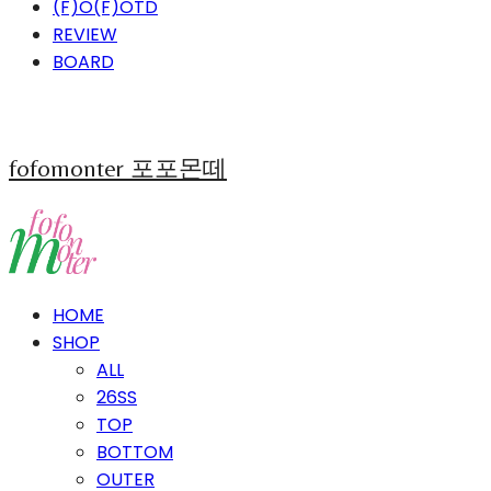
(F)O(F)OTD
REVIEW
BOARD
fofomonter 포포몬떼
HOME
SHOP
ALL
26SS
TOP
BOTTOM
OUTER