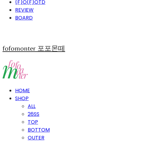
(F)O(F)OTD
REVIEW
BOARD
fofomonter 포포몬떼
HOME
SHOP
ALL
26SS
TOP
BOTTOM
OUTER