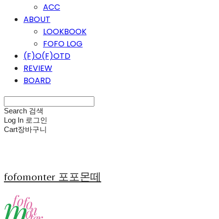
ACC
ABOUT
LOOKBOOK
FOFO LOG
(F)O(F)OTD
REVIEW
BOARD
Search
검색
Log In
로그인
Cart
장바구니
fofomonter 포포몬떼