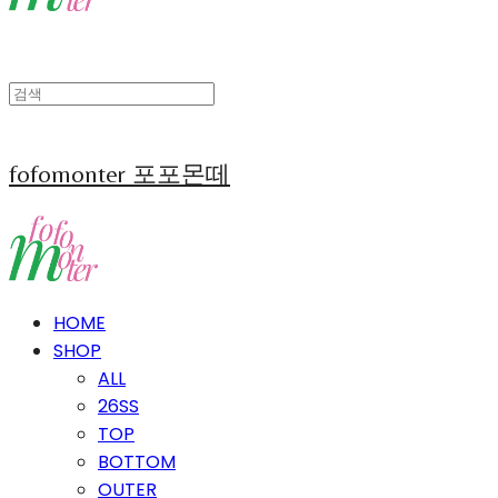
fofomonter 포포몬떼
HOME
SHOP
ALL
26SS
TOP
BOTTOM
OUTER