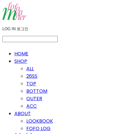
LOG IN
로그인
HOME
SHOP
ALL
26SS
TOP
BOTTOM
OUTER
ACC
ABOUT
LOOKBOOK
FOFO LOG