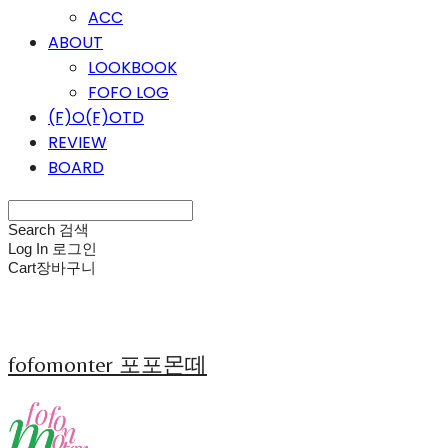
ACC
ABOUT
LOOKBOOK
FOFO LOG
(F)O(F)OTD
REVIEW
BOARD
Search
검색
Log In
로그인
Cart
장바구니
fofomonter 포포몬떼