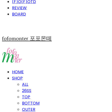
(F)O(F)OTD
REVIEW
BOARD
fofomonter 포포몬떼
HOME
SHOP
ALL
26SS
TOP
BOTTOM
OUTER