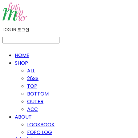
LOG IN
로그인
HOME
SHOP
ALL
26SS
TOP
BOTTOM
OUTER
ACC
ABOUT
LOOKBOOK
FOFO LOG