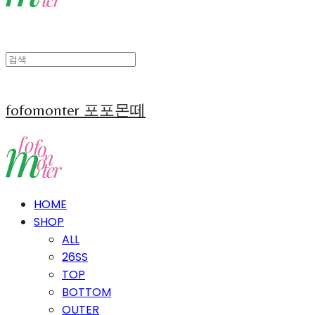
fofomonter 포포몬떼
HOME
SHOP
ALL
26SS
TOP
BOTTOM
OUTER