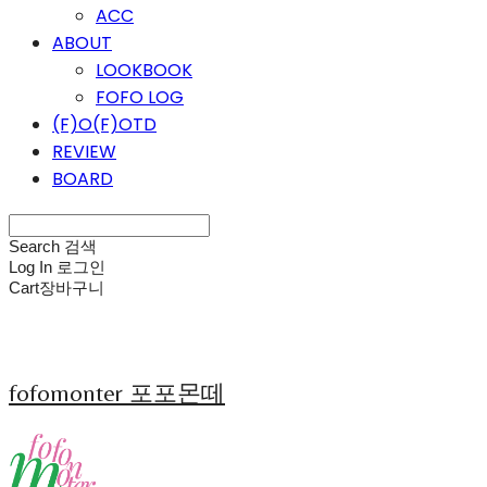
ACC
ABOUT
LOOKBOOK
FOFO LOG
(F)O(F)OTD
REVIEW
BOARD
Search
검색
Log In
로그인
Cart
장바구니
fofomonter 포포몬떼