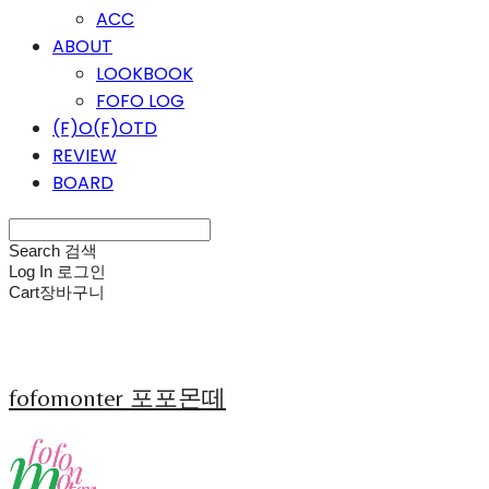
ACC
ABOUT
LOOKBOOK
FOFO LOG
(F)O(F)OTD
REVIEW
BOARD
Search
검색
Log In
로그인
Cart
장바구니
fofomonter 포포몬떼