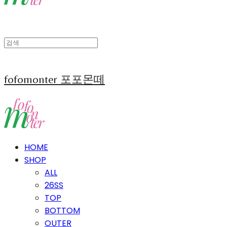
fofomonter 포포몬떼
HOME
SHOP
ALL
26SS
TOP
BOTTOM
OUTER