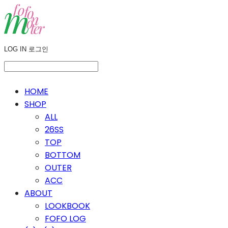
LOG IN
로그인
HOME
SHOP
ALL
26SS
TOP
BOTTOM
OUTER
ACC
ABOUT
LOOKBOOK
FOFO LOG