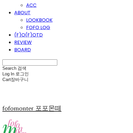
ACC
ABOUT
LOOKBOOK
FOFO LOG
(F)O(F)OTD
REVIEW
BOARD
Search
검색
Log In
로그인
Cart
장바구니
fofomonter 포포몬떼