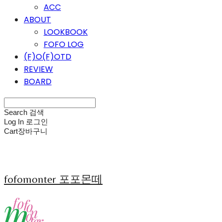
ACC
ABOUT
LOOKBOOK
FOFO LOG
(F)O(F)OTD
REVIEW
BOARD
Search
검색
Log In
로그인
Cart
장바구니
fofomonter 포포몬떼