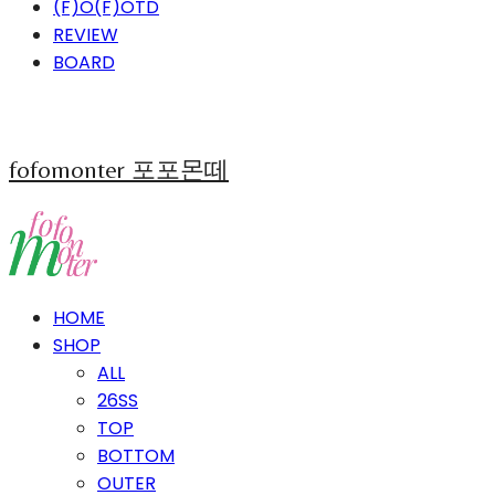
(F)O(F)OTD
REVIEW
BOARD
fofomonter 포포몬떼
HOME
SHOP
ALL
26SS
TOP
BOTTOM
OUTER