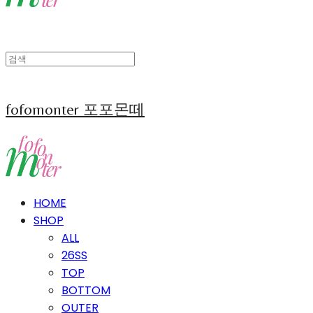
fofomonter 포포몬떼
HOME
SHOP
ALL
26SS
TOP
BOTTOM
OUTER