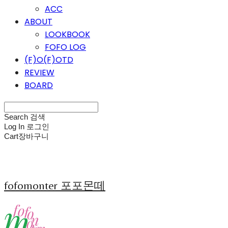
ACC
ABOUT
LOOKBOOK
FOFO LOG
(F)O(F)OTD
REVIEW
BOARD
Search
검색
Log In
로그인
Cart
장바구니
fofomonter 포포몬떼