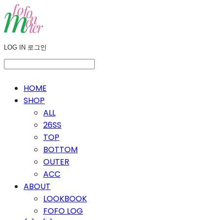
LOG IN
로그인
HOME
SHOP
ALL
26SS
TOP
BOTTOM
OUTER
ACC
ABOUT
LOOKBOOK
FOFO LOG