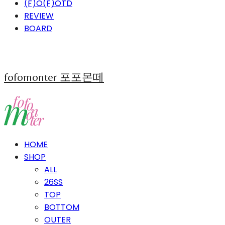
(F)O(F)OTD
REVIEW
BOARD
fofomonter 포포몬떼
HOME
SHOP
ALL
26SS
TOP
BOTTOM
OUTER