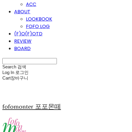
ACC
ABOUT
LOOKBOOK
FOFO LOG
(F)O(F)OTD
REVIEW
BOARD
Search
검색
Log In
로그인
Cart
장바구니
fofomonter 포포몬떼