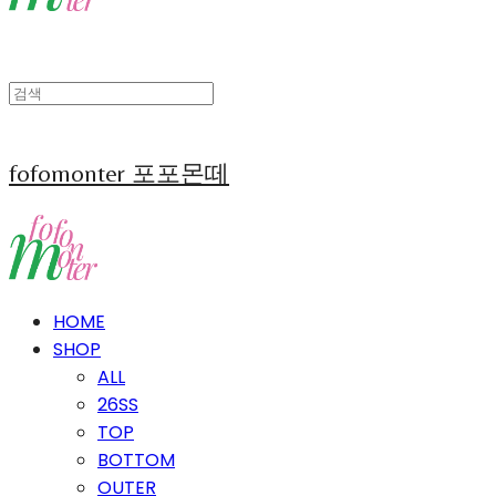
fofomonter 포포몬떼
HOME
SHOP
ALL
26SS
TOP
BOTTOM
OUTER