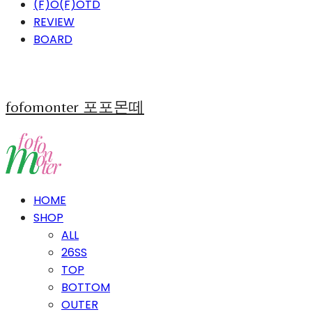
(F)O(F)OTD
REVIEW
BOARD
fofomonter 포포몬떼
HOME
SHOP
ALL
26SS
TOP
BOTTOM
OUTER