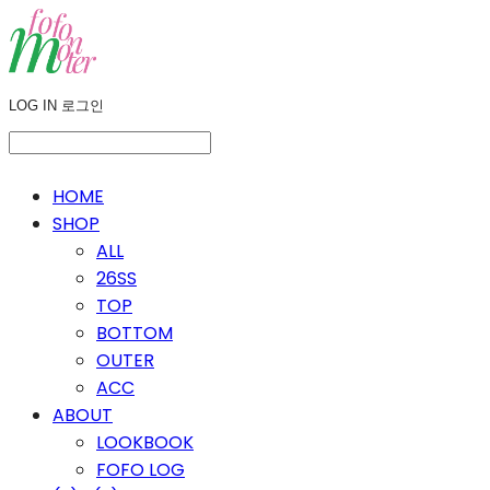
LOG IN
로그인
HOME
SHOP
ALL
26SS
TOP
BOTTOM
OUTER
ACC
ABOUT
LOOKBOOK
FOFO LOG