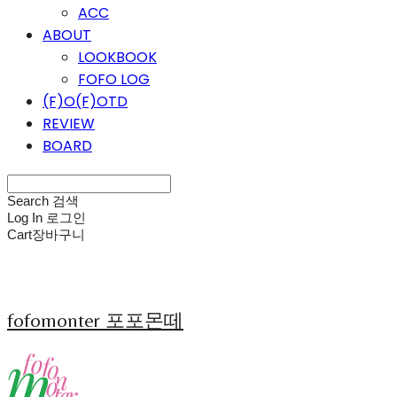
ACC
ABOUT
LOOKBOOK
FOFO LOG
(F)O(F)OTD
REVIEW
BOARD
Search
검색
Log In
로그인
Cart
장바구니
fofomonter 포포몬떼