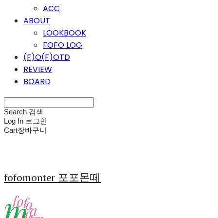
ACC
ABOUT
LOOKBOOK
FOFO LOG
(F)O(F)OTD
REVIEW
BOARD
Search
검색
Log In
로그인
Cart
장바구니
fofomonter 포포몬떼