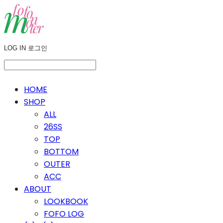
LOG IN
로그인
HOME
SHOP
ALL
26SS
TOP
BOTTOM
OUTER
ACC
ABOUT
LOOKBOOK
FOFO LOG