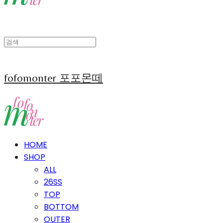
fofomonter 포포몬떼
HOME
SHOP
ALL
26SS
TOP
BOTTOM
OUTER