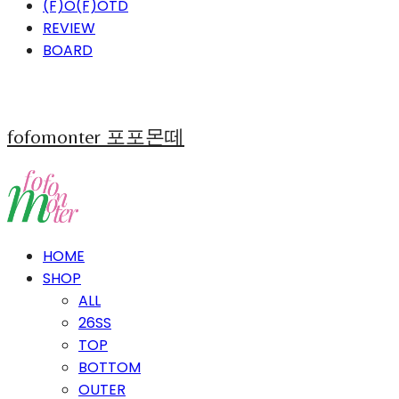
(F)O(F)OTD
REVIEW
BOARD
fofomonter 포포몬떼
HOME
SHOP
ALL
26SS
TOP
BOTTOM
OUTER