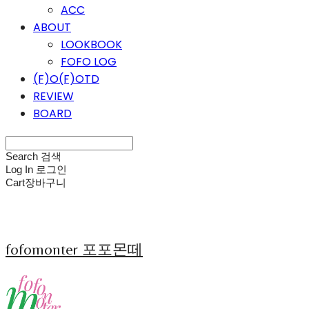
ACC
ABOUT
LOOKBOOK
FOFO LOG
(F)O(F)OTD
REVIEW
BOARD
Search
검색
Log In
로그인
Cart
장바구니
fofomonter 포포몬떼