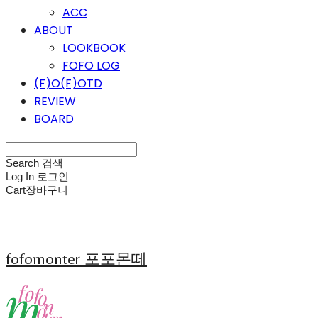
ACC
ABOUT
LOOKBOOK
FOFO LOG
(F)O(F)OTD
REVIEW
BOARD
Search
검색
Log In
로그인
Cart
장바구니
fofomonter 포포몬떼