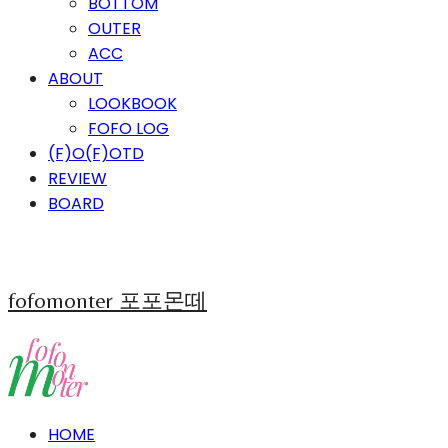
BOTTOM
OUTER
ACC
ABOUT
LOOKBOOK
FOFO LOG
(F)O(F)OTD
REVIEW
BOARD
fofomonter 포포몬떼
HOME