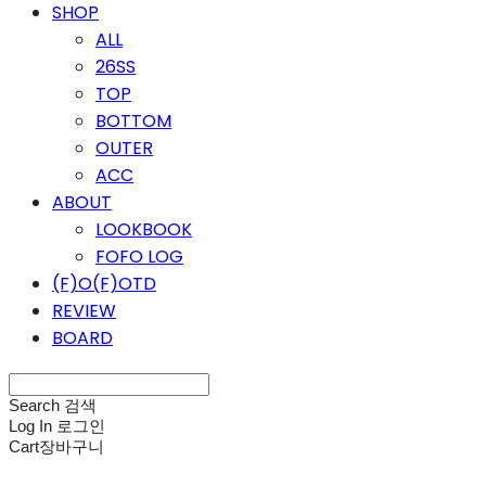
SHOP
ALL
26SS
TOP
BOTTOM
OUTER
ACC
ABOUT
LOOKBOOK
FOFO LOG
(F)O(F)OTD
REVIEW
BOARD
Search
검색
Log In
로그인
Cart
장바구니