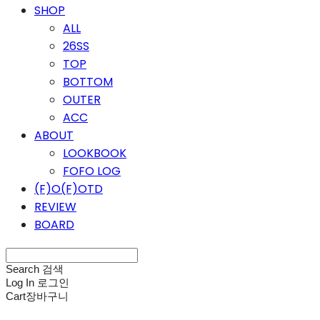
SHOP
ALL
26SS
TOP
BOTTOM
OUTER
ACC
ABOUT
LOOKBOOK
FOFO LOG
(F)O(F)OTD
REVIEW
BOARD
Search
검색
Log In
로그인
Cart
장바구니