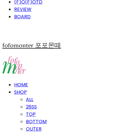
(F)O(F)OTD
REVIEW
BOARD
fofomonter 포포몬떼
HOME
SHOP
ALL
26SS
TOP
BOTTOM
OUTER