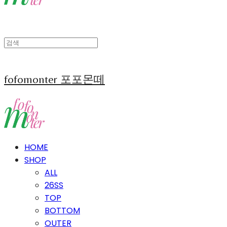
fofomonter 포포몬떼
HOME
SHOP
ALL
26SS
TOP
BOTTOM
OUTER