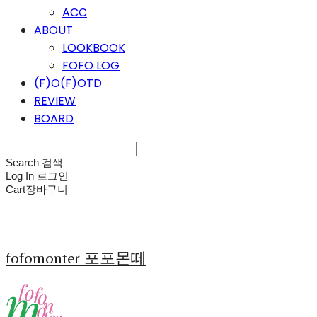
ACC
ABOUT
LOOKBOOK
FOFO LOG
(F)O(F)OTD
REVIEW
BOARD
Search
검색
Log In
로그인
Cart
장바구니
fofomonter 포포몬떼