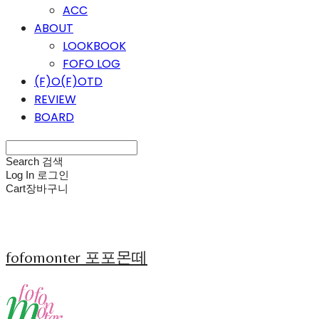
ACC
ABOUT
LOOKBOOK
FOFO LOG
(F)O(F)OTD
REVIEW
BOARD
Search
검색
Log In
로그인
Cart
장바구니
fofomonter 포포몬떼