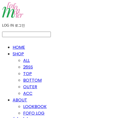
LOG IN
로그인
HOME
SHOP
ALL
26SS
TOP
BOTTOM
OUTER
ACC
ABOUT
LOOKBOOK
FOFO LOG