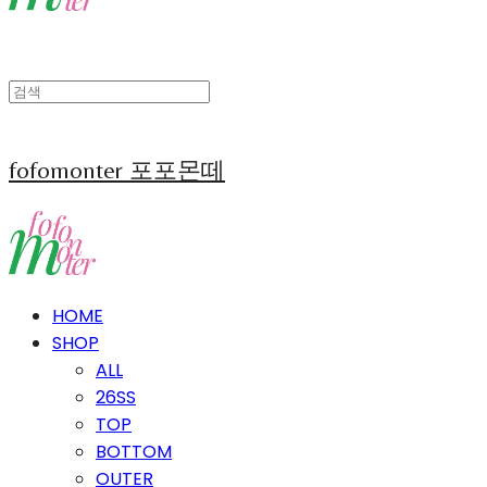
fofomonter 포포몬떼
HOME
SHOP
ALL
26SS
TOP
BOTTOM
OUTER