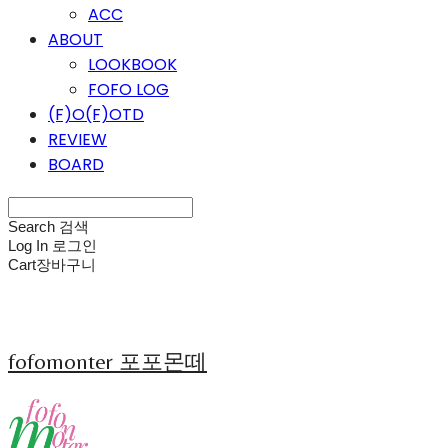
ACC
ABOUT
LOOKBOOK
FOFO LOG
(F)O(F)OTD
REVIEW
BOARD
Search
검색
Log In
로그인
Cart
장바구니
fofomonter 포포몬떼