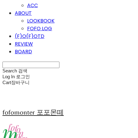
ACC
ABOUT
LOOKBOOK
FOFO LOG
(F)O(F)OTD
REVIEW
BOARD
Search
검색
Log In
로그인
Cart
장바구니
fofomonter 포포몬떼