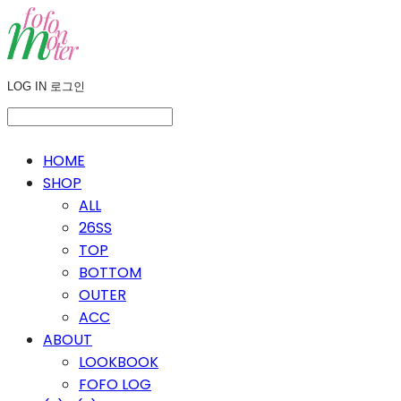
LOG IN
로그인
HOME
SHOP
ALL
26SS
TOP
BOTTOM
OUTER
ACC
ABOUT
LOOKBOOK
FOFO LOG