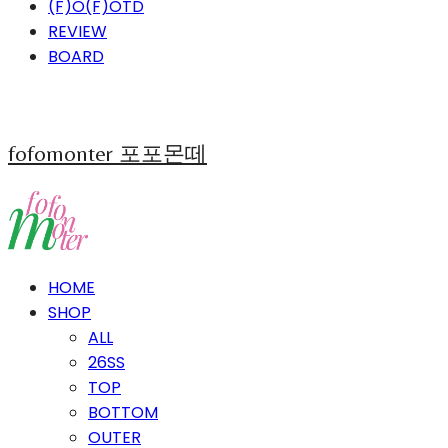
(F)O(F)OTD
REVIEW
BOARD
fofomonter 포포몬떼
HOME
SHOP
ALL
26SS
TOP
BOTTOM
OUTER