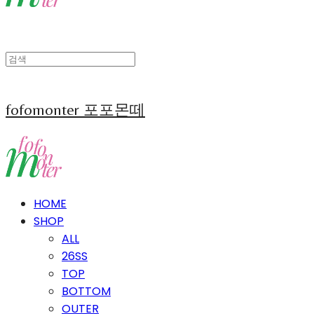
fofomonter 포포몬떼
HOME
SHOP
ALL
26SS
TOP
BOTTOM
OUTER