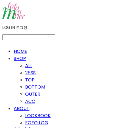
LOG IN
로그인
HOME
SHOP
ALL
26SS
TOP
BOTTOM
OUTER
ACC
ABOUT
LOOKBOOK
FOFO LOG