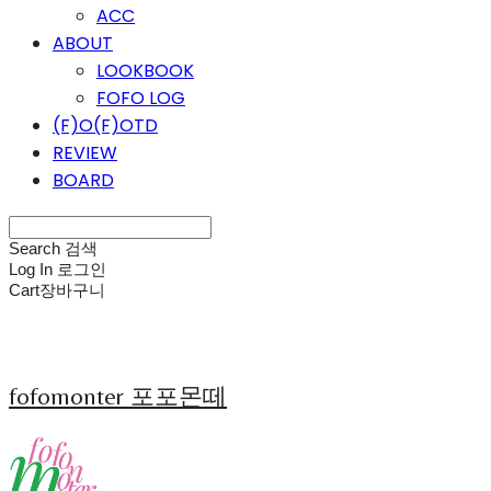
ACC
ABOUT
LOOKBOOK
FOFO LOG
(F)O(F)OTD
REVIEW
BOARD
Search
검색
Log In
로그인
Cart
장바구니
fofomonter 포포몬떼