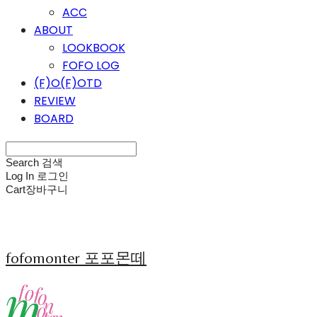
ACC
ABOUT
LOOKBOOK
FOFO LOG
(F)O(F)OTD
REVIEW
BOARD
Search
검색
Log In
로그인
Cart
장바구니
fofomonter 포포몬떼