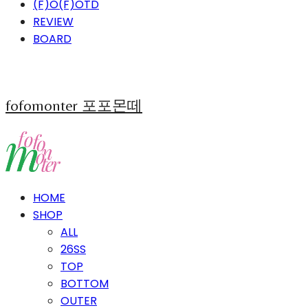
(F)O(F)OTD
REVIEW
BOARD
fofomonter 포포몬떼
HOME
SHOP
ALL
26SS
TOP
BOTTOM
OUTER