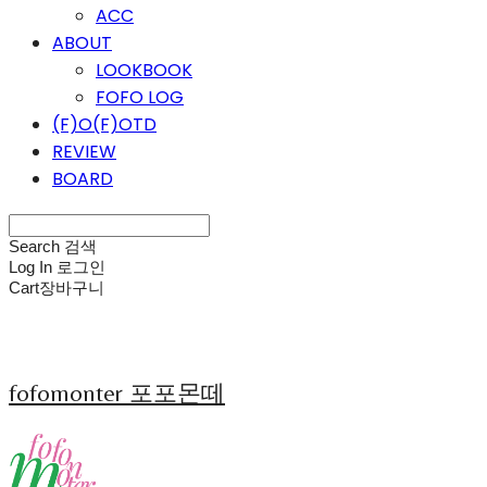
ACC
ABOUT
LOOKBOOK
FOFO LOG
(F)O(F)OTD
REVIEW
BOARD
Search
검색
Log In
로그인
Cart
장바구니
fofomonter 포포몬떼