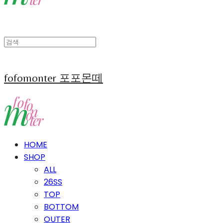
fofomonter 포포몬떼
HOME
SHOP
ALL
26SS
TOP
BOTTOM
OUTER