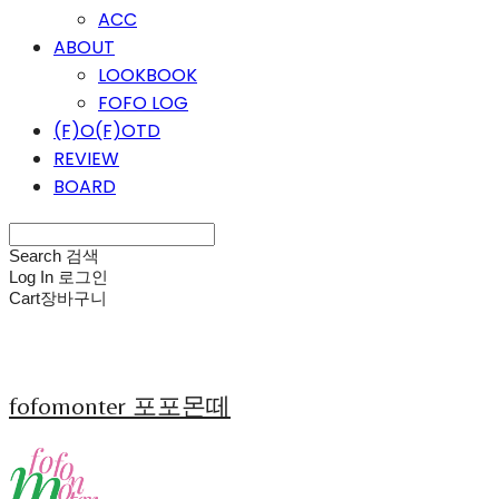
ACC
ABOUT
LOOKBOOK
FOFO LOG
(F)O(F)OTD
REVIEW
BOARD
Search
검색
Log In
로그인
Cart
장바구니
fofomonter 포포몬떼