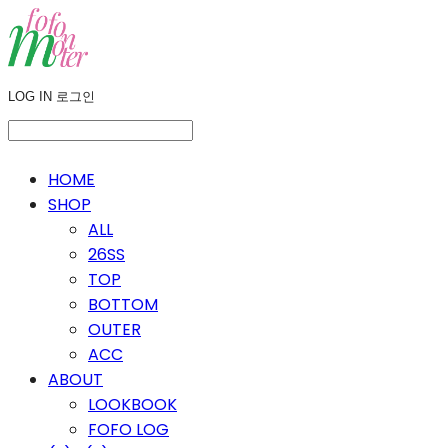
LOG IN
로그인
HOME
SHOP
ALL
26SS
TOP
BOTTOM
OUTER
ACC
ABOUT
LOOKBOOK
FOFO LOG