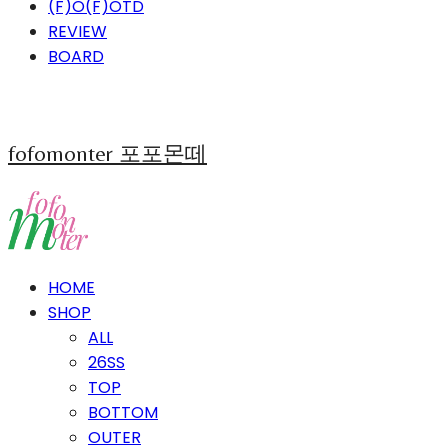
(F)O(F)OTD
REVIEW
BOARD
fofomonter 포포몬떼
HOME
SHOP
ALL
26SS
TOP
BOTTOM
OUTER