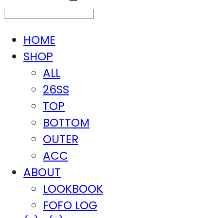
HOME
SHOP
ALL
26SS
TOP
BOTTOM
OUTER
ACC
ABOUT
LOOKBOOK
FOFO LOG