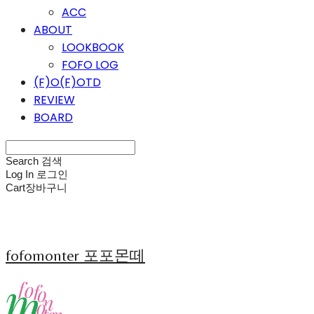
ACC
ABOUT
LOOKBOOK
FOFO LOG
(F)O(F)OTD
REVIEW
BOARD
Search
검색
Log In
로그인
Cart
장바구니
fofomonter 포포몬떼