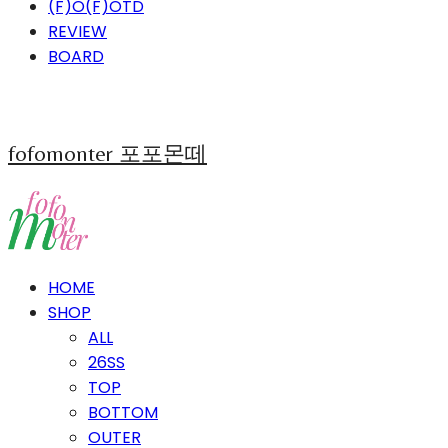
(F)O(F)OTD
REVIEW
BOARD
fofomonter 포포몬떼
HOME
SHOP
ALL
26SS
TOP
BOTTOM
OUTER