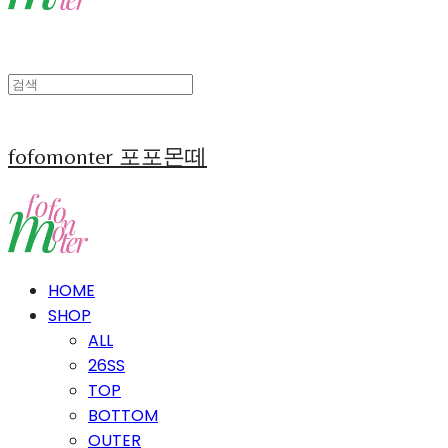
fofomonter 포포몬떼
HOME
SHOP
ALL
26SS
TOP
BOTTOM
OUTER