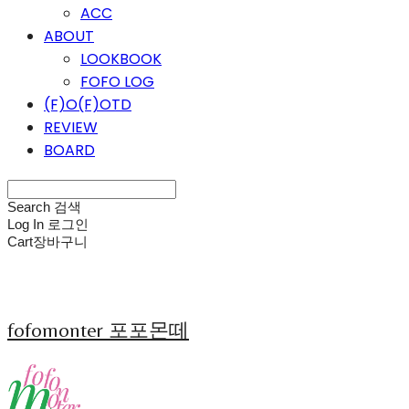
ACC
ABOUT
LOOKBOOK
FOFO LOG
(F)O(F)OTD
REVIEW
BOARD
Search
검색
Log In
로그인
Cart
장바구니
fofomonter 포포몬떼