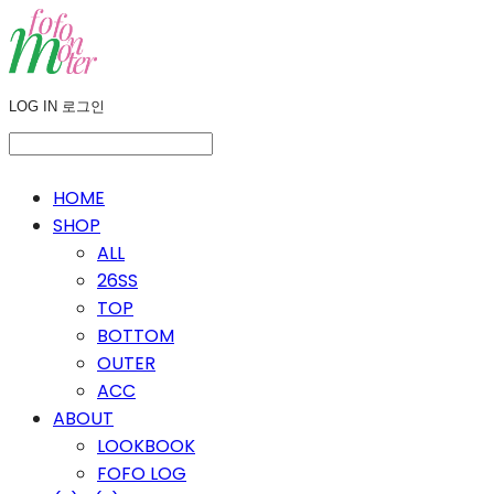
LOG IN
로그인
HOME
SHOP
ALL
26SS
TOP
BOTTOM
OUTER
ACC
ABOUT
LOOKBOOK
FOFO LOG