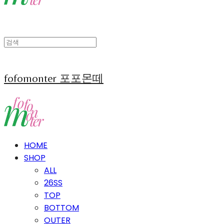
fofomonter 포포몬떼
HOME
SHOP
ALL
26SS
TOP
BOTTOM
OUTER