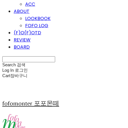
ACC
ABOUT
LOOKBOOK
FOFO LOG
(F)O(F)OTD
REVIEW
BOARD
Search
검색
Log In
로그인
Cart
장바구니
fofomonter 포포몬떼