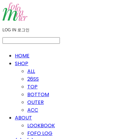
LOG IN
로그인
HOME
SHOP
ALL
26SS
TOP
BOTTOM
OUTER
ACC
ABOUT
LOOKBOOK
FOFO LOG