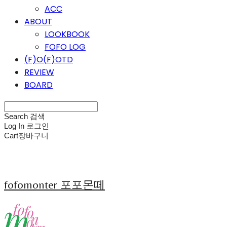
ACC
ABOUT
LOOKBOOK
FOFO LOG
(F)O(F)OTD
REVIEW
BOARD
Search
검색
Log In
로그인
Cart
장바구니
fofomonter 포포몬떼