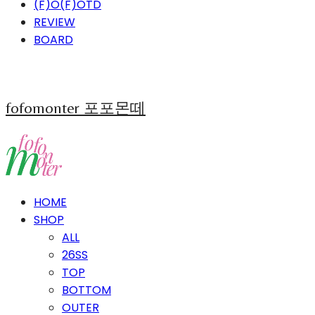
(F)O(F)OTD
REVIEW
BOARD
fofomonter 포포몬떼
HOME
SHOP
ALL
26SS
TOP
BOTTOM
OUTER