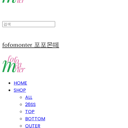
fofomonter 포포몬떼
HOME
SHOP
ALL
26SS
TOP
BOTTOM
OUTER