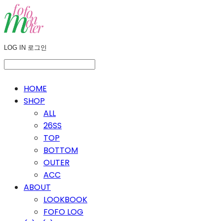
LOG IN
로그인
HOME
SHOP
ALL
26SS
TOP
BOTTOM
OUTER
ACC
ABOUT
LOOKBOOK
FOFO LOG