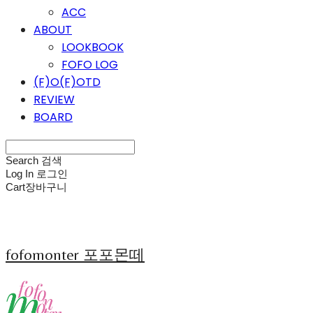
ACC
ABOUT
LOOKBOOK
FOFO LOG
(F)O(F)OTD
REVIEW
BOARD
Search
검색
Log In
로그인
Cart
장바구니
fofomonter 포포몬떼