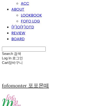
ACC
ABOUT
LOOKBOOK
FOFO LOG
(F)O(F)OTD
REVIEW
BOARD
Search
검색
Log In
로그인
Cart
장바구니
fofomonter 포포몬떼