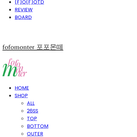
(F)O(F)OTD
REVIEW
BOARD
fofomonter 포포몬떼
HOME
SHOP
ALL
26SS
TOP
BOTTOM
OUTER