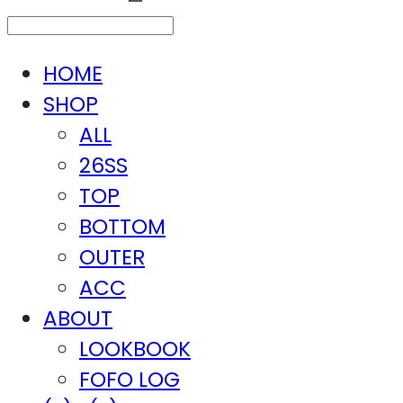
HOME
SHOP
ALL
26SS
TOP
BOTTOM
OUTER
ACC
ABOUT
LOOKBOOK
FOFO LOG