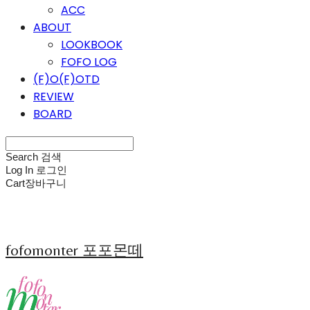
ACC
ABOUT
LOOKBOOK
FOFO LOG
(F)O(F)OTD
REVIEW
BOARD
Search
검색
Log In
로그인
Cart
장바구니
fofomonter 포포몬떼