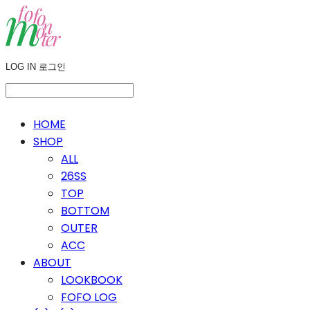
LOG IN
로그인
HOME
SHOP
ALL
26SS
TOP
BOTTOM
OUTER
ACC
ABOUT
LOOKBOOK
FOFO LOG