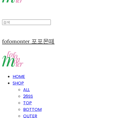
fofomonter 포포몬떼
HOME
SHOP
ALL
26SS
TOP
BOTTOM
OUTER