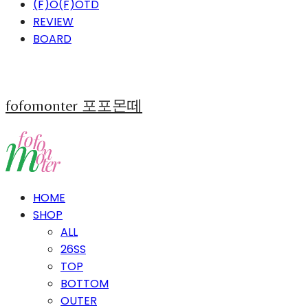
(F)O(F)OTD
REVIEW
BOARD
fofomonter 포포몬떼
HOME
SHOP
ALL
26SS
TOP
BOTTOM
OUTER