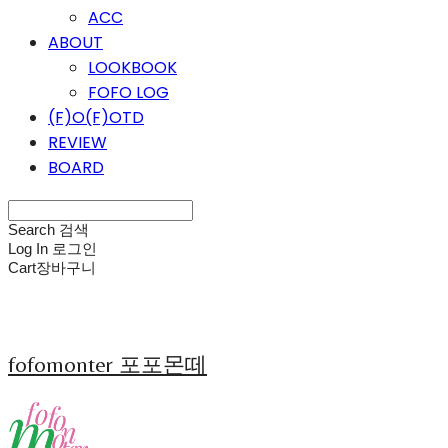
ACC
ABOUT
LOOKBOOK
FOFO LOG
(F)O(F)OTD
REVIEW
BOARD
Search
검색
Log In
로그인
Cart
장바구니
fofomonter 포포몬떼