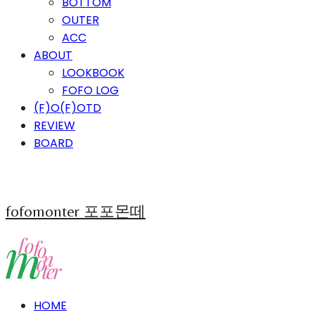
BOTTOM
OUTER
ACC
ABOUT
LOOKBOOK
FOFO LOG
(F)O(F)OTD
REVIEW
BOARD
fofomonter 포포몬떼
HOME