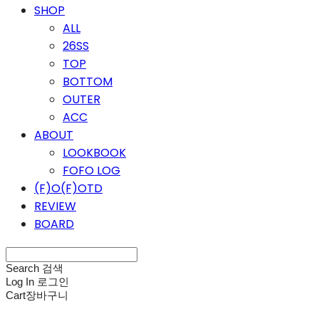
SHOP
ALL
26SS
TOP
BOTTOM
OUTER
ACC
ABOUT
LOOKBOOK
FOFO LOG
(F)O(F)OTD
REVIEW
BOARD
Search
검색
Log In
로그인
Cart
장바구니