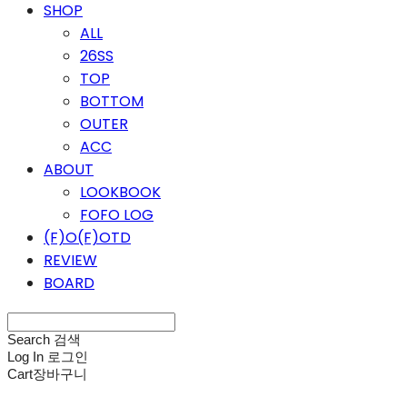
SHOP
ALL
26SS
TOP
BOTTOM
OUTER
ACC
ABOUT
LOOKBOOK
FOFO LOG
(F)O(F)OTD
REVIEW
BOARD
Search
검색
Log In
로그인
Cart
장바구니